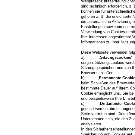
Webpräsenz nutzerfreundlicher
sind technisch erforderlich, z.
können sie für unterschiedlic
gehören z. B. die erleichterte
die automatische Aktivierung 
Einstellungen sowie ein optimie
Verwendung von Cookies ermög
Ihre Interessen abgestimmte W
Informationen zu Ihrer Nutzun
Diese Webseite verwendet fol
a) „
Sitzungscookies
“ 
sorgen. Sitzungscookies werde
Sitzung gespeichert und von Ih
Browser schließen.
b) „
Permanente
Cooki
beim Schließen des Browserfens
bestimmte Dauer auf Ihrem Co
Cookie ermöglicht uns, Sie bei
und beispielsweise Ihre Einste
c) „
Drittanbieter
-
Cooki
gesetzt werden, die mit eigene
Seite vertreten sind. Dies kön
Unternehmen sein, die den Zug
analysieren.
In den Sicherheitseinstellunge
Speicherung von Cookies auf 