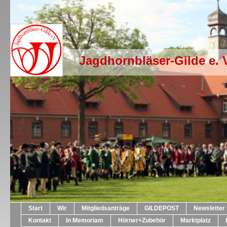
Jagdhornbläser-Gilde e. 
Start
Wir
Mitgliedsanträge
GILDEPOST
Newsletter
Kontakt
In Memoriam
Hörner+Zubehör
Marktplatz