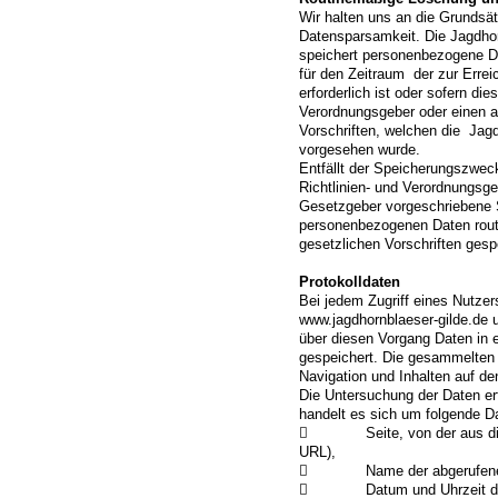
Wir halten uns an die Grundsä
Datensparsamkeit. Die Jagdhorn
speichert personenbezogene D
für den Zeitraum der zur Err
erforderlich ist oder sofern di
Verordnungsgeber oder einen 
Vorschriften, welchen die Jagd
vorgesehen wurde.
Entfällt der Speicherungszwec
Richtlinien- und Verordnungsg
Gesetzgeber vorgeschriebene S
personenbezogenen Daten rou
gesetzlichen Vorschriften gesp
Protokolldaten
Bei jedem Zugriff eines Nutzer
www.jagdhornblaeser-gilde.de 
über diesen Vorgang Daten in e
gespeichert. Die gesammelten
Navigation und Inhalten auf de
Die Untersuchung der Daten erf
handelt es sich um folgende D
 Seite, von der aus die Da
URL),
 Name der abgerufenen
 Datum und Uhrzeit des A