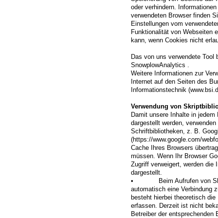
oder verhindern. Informationen
verwendeten Browser finden Si
Einstellungen vom verwendeten
Funktionalität von Webseiten 
kann, wenn Cookies nicht erlau
Das von uns verwendete Tool b
SnowplowAnalytics .
Weitere Informationen zur Ver
Internet auf den Seiten des Bu
Informationstechnik (www.bsi.d
Verwendung von Skriptbibli
Damit unsere Inhalte in jedem
dargestellt werden, verwenden 
Schriftbibliotheken, z. B. Goo
(https://www.google.com/webf
Cache Ihres Browsers übertrag
müssen. Wenn Ihr Browser Goo
Zugriff verweigert, werden die I
dargestellt.
• Beim Aufrufen von Skript-
automatisch eine Verbindung zu
besteht hierbei theoretisch die
erfassen. Derzeit ist nicht b
Betreiber der entsprechenden B