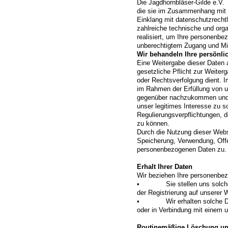
Die Jagdhornbläser-Gilde e.V.
die sie im Zusammenhang mit d
Einklang mit datenschutzrech
zahlreiche technische und or
realisiert, um Ihre personenb
unberechtigtem Zugang und Mi
Wir behandeln Ihre persönlic
Eine Weitergabe dieser Daten an
gesetzliche Pflicht zur Weiter
oder Rechtsverfolgung dient. I
im Rahmen der Erfüllung von u
gegenüber nachzukommen und I
unser legitimes Interesse zu s
Regulierungsverpflichtungen, 
zu können.
Durch die Nutzung dieser Webs
Speicherung, Verwendung, Offe
personenbezogenen Daten zu.
Erhalt Ihrer Daten
Wir beziehen Ihre personenbe
• Sie stellen uns solche Dat
der Registrierung auf unserer 
• Wir erhalten solche Date
oder in Verbindung mit einem u
Routinemäßige Löschung un