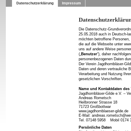
Datenschutzerklärung
Impressum
Datenschutzerkläru
Die Datenschutz-Grundverordn
25.05.2018 auch in Deutsch-la
möchten betroffene Personen, 
die auf die Webseite unter www
uns auf andere Weise personen
(„
Benutzer
“), daher nachfolgen
personenbezogenen Daten durc
Der Verein Jagdhornbläser-Gil
Daten und deren vertrauliche 
Verarbeitung und Nutzung Ihre
gesetzlichen Vorschriften.
Name und Kontaktdaten des 
Jagdhornbläser-Gilde e.V. – Ve
Andreas Rometsch
Heilbronner Strasse 18
71723 Großbottwar
www.jagdhornblaeser-gilde.de
E-Mail: andreas.rometsch@we
Tel. 07148 5958 Mobil 0174 
Persönliche Daten