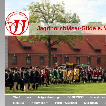
Jagdhornbläser-Gilde e. 
Start
Wir
Mitgliedsanträge
GILDEPOST
Newsletter
Kontakt
In Memoriam
Hörner+Zubehör
Marktplatz