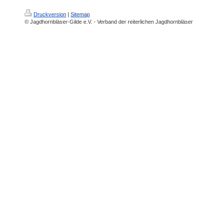
Druckversion
|
Sitemap
© Jagdhornbläser-Gilde e.V. - Verband der reiterlichen Jagdhornbläser