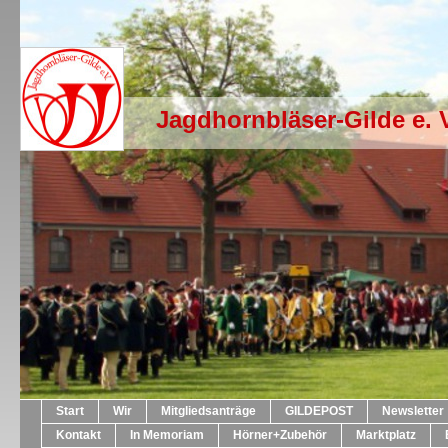
Jagdhornbläser-Gilde e. 
Start
Wir
Mitgliedsanträge
GILDEPOST
Newsletter
Kontakt
In Memoriam
Hörner+Zubehör
Marktplatz