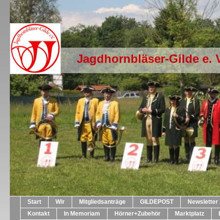
Jagdhornbläser-Gilde e. 
Start
Wir
Mitgliedsanträge
GILDEPOST
Newsletter
Kontakt
In Memoriam
Hörner+Zubehör
Marktplatz