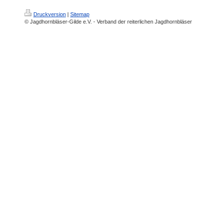
Druckversion
|
Sitemap
© Jagdhornbläser-Gilde e.V. - Verband der reiterlichen Jagdhornbläser