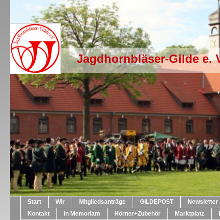
Jagdhornbläser-Gilde e. 
Start
Wir
Mitgliedsanträge
GILDEPOST
Newsletter
Kontakt
In Memoriam
Hörner+Zubehör
Marktplatz