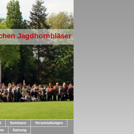
lichen Jagdhornbläser
S
Seminare
Veranstaltungen
ne
Satzung