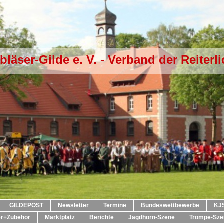
läser-Gilde e. V. - Verband der Reiter
GILDEPOST
Newsletter
Termine
Bundeswettbewerbe
KJ
er+Zubehör
Marktplatz
Berichte
Jagdhorn-Szene
Trompe-Sze