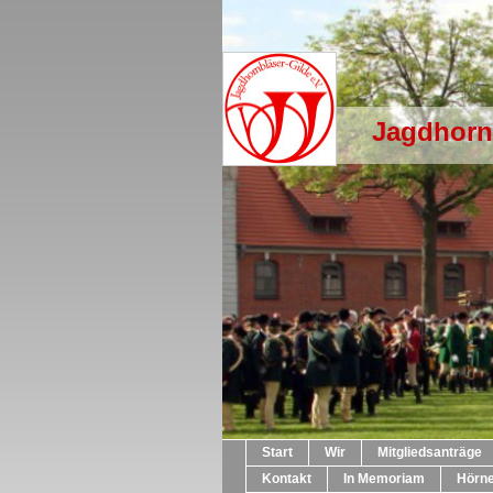
Jagdhornb
Start
Wir
Mitgliedsanträge
Kontakt
In Memoriam
Hörn